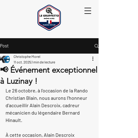
Post
Christophe Morel
11 oct. 2025
1 min de lecture
📢 Événement exceptionnel
à Luzinay !
Le 
26 octobre
, à l’occasion de la 
Rando 
Christian Blain
, nous aurons l’honneur 
d’accueillir 
Alain Descroix
, cadreur 
mécanicien du légendaire 
Bernard 
Hinault
.
À cette occasion, Alain Descroix 