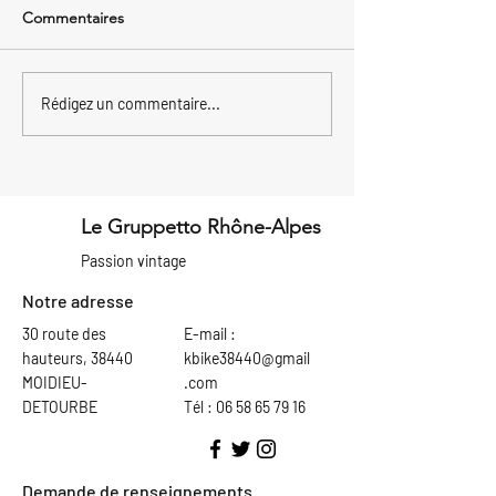
Commentaires
Paul et Laurent
Un dimanche 14 j
Rédigez un commentaire...
s'apprêtent à vivre une
rempli pour le 
magnifique aventure à
!
travers le temps !
Le Gruppetto Rhône-Alpes
Passion vintage
Notre adresse
30 route des
E-mail :
hauteurs, 38440
kbike38440@gmail
MOIDIEU-
.com
DETOURBE
Tél : 06 58 65 79 16
Demande de renseignements