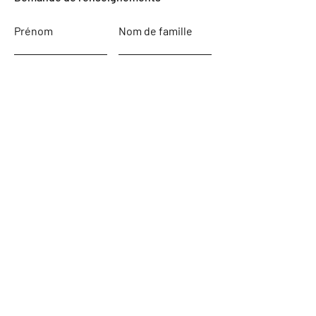
Prénom
Nom de famille
E-mail
Objet
Laissez-nous un message...
Envoyer