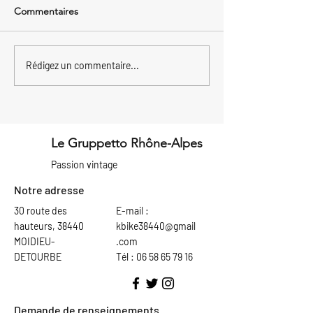
Commentaires
Paul et Laurent
Un dimanche 14 j
Rédigez un commentaire...
s'apprêtent à vivre une
rempli pour le 
magnifique aventure à
!
travers le temps !
Le Gruppetto Rhône-Alpes
Passion vintage
Notre adresse
30 route des
E-mail :
hauteurs, 38440
kbike38440@gmail
MOIDIEU-
.com
DETOURBE
Tél : 06 58 65 79 16
Demande de renseignements