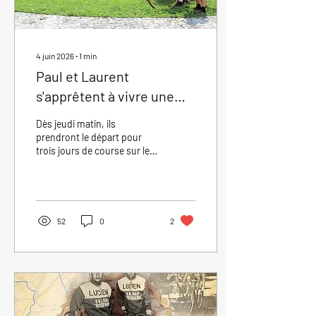
4 juin 2026
∙
1
min
Paul et Laurent
s'apprêtent à vivre une
magnifique aventure à
Dès jeudi matin, ils
travers le temps !
prendront le départ pour
trois jours de course sur les
traces d'Ottavio Bottecchia,
légende du cyclisme italien
et premier Italien à
remporter le Tour de France
en 1924, avant de récidiver
52
0
2
en 1925. Pour rendre
hommage à cette époque
héroïque du cyclisme, Paul
et Laurent enfourcheront
leurs magnifiques
Automoto de 1923, prêtes à
relever le défi des mythiques