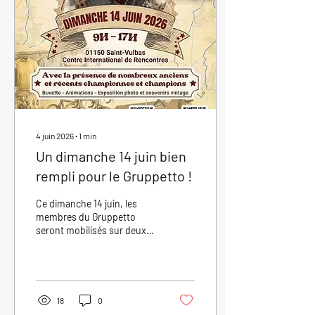
Strade Bianche et de leurs
chemins de terre exigeants.
Entre authenticité, passion
et esprit d'aventure, ce
périple...
4 juin 2026
∙
1
min
Un dimanche 14 juin bien
rempli pour le Gruppetto !
Ce dimanche 14 juin, les
membres du Gruppetto
seront mobilisés sur deux
événements majeurs. D'un
côté, les passionnés de
vélos anciens ont pris la
direction de la Galibier
Vintage, rendez-vous
18
0
incontournable des