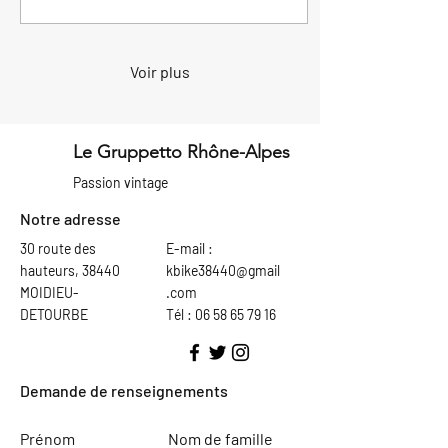
amoureux du cyclisme et
des cols mythiques. De
l'autre, plusieurs
représentants du club ont
Voir plus
participé à la Randonnée
des Frères Rigon à Saint-
Vulbas. Deux fronts, deux
ambiances, mais toujours la
Le Gruppetto Rhône-Alpes
même passion du vélo et la
Passion vintage
même convivialité qui
animent le Gruppetto. Une
Notre adresse
belle journée...
30 route des
E-mail :
hauteurs, 38440
kbike38440@gmail
MOIDIEU-
.com
DETOURBE
Tél : 06 58 65 79 16
Demande de renseignements
Prénom
Nom de famille