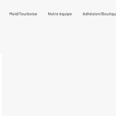
MoidiTourboise
Notre équipe
Adhésion/Boutiq