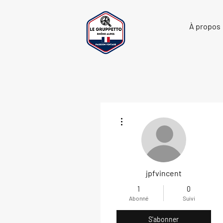
À propos
Plus d'actions
jpfvincent
1
0
Abonné
Suivi
S'abonner