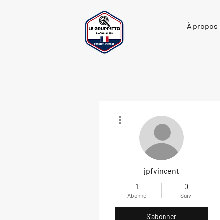
À propos
Plus d'actions
jpfvincent
1
0
Abonné
Suivi
S'abonner