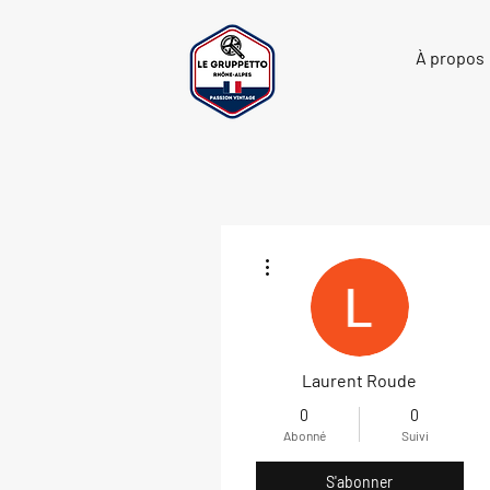
À propos
Plus d'actions
Laurent Roude
0
0
Abonné
Suivi
S'abonner