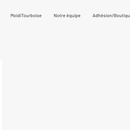
MoidiTourboise
Notre équipe
Adhésion/Boutiq