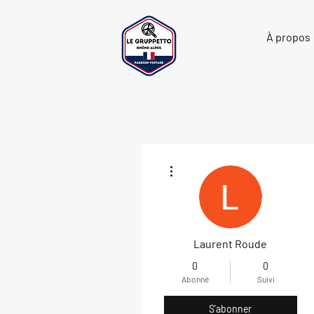
À propos
Plus d'actions
Laurent Roude
0
0
Abonné
Suivi
S'abonner